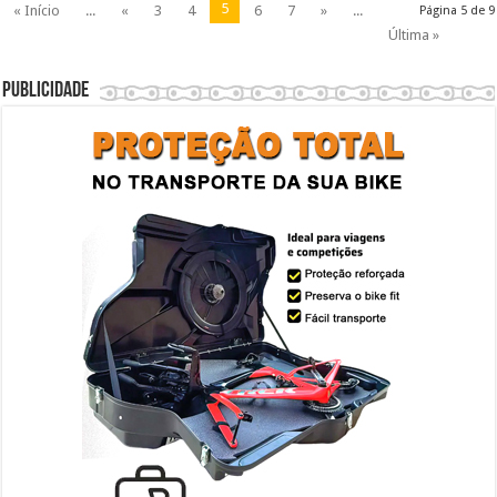
5
« Início
...
«
3
4
6
7
»
...
Página 5 de 9
Última »
Publicidade