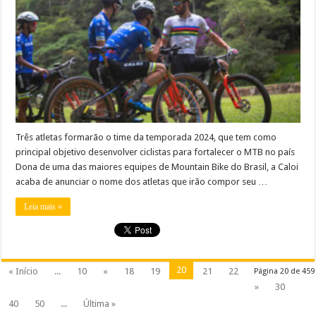
Três atletas formarão o time da temporada 2024, que tem como
principal objetivo desenvolver ciclistas para fortalecer o MTB no país
Dona de uma das maiores equipes de Mountain Bike do Brasil, a Caloi
acaba de anunciar o nome dos atletas que irão compor seu …
Leia mais »
20
« Início
...
10
«
18
19
21
22
Página 20 de 459
»
30
40
50
...
Última »