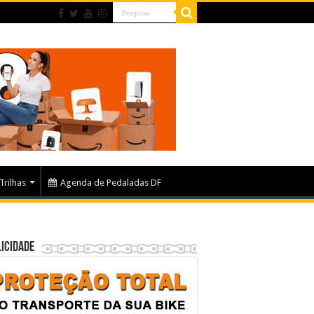
Trilhas
Agenda de Pedaladas DF
icidade