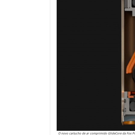
O novo cartucho de ar comprimido GlideCore da Fox Po