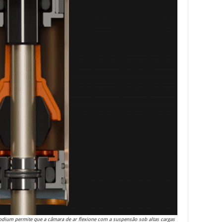
dium permite que a câmara de ar flexione com a suspensão sob altas cargas