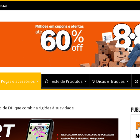
ciar
Peças e acessórios
Teste de Produtos
Dicas e Truques
o de DH que combina rigidez à suavidade
Publ