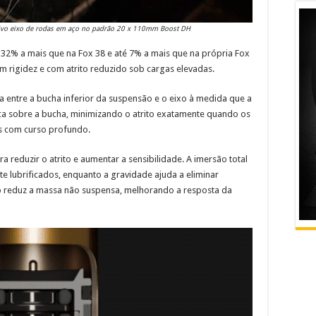
sivo eixo de rodas em aço no padrão 20 x 110mm Boost DH
% a mais que na Fox 38 e até 7% a mais que na própria Fox
m rigidez e com atrito reduzido sob cargas elevadas.
a entre a bucha inferior da suspensão e o eixo à medida que a
ca sobre a bucha, minimizando o atrito exatamente quando os
os com curso profundo.
 reduzir o atrito e aumentar a sensibilidade. A imersão total
 lubrificados, enquanto a gravidade ajuda a eliminar
do reduz a massa não suspensa, melhorando a resposta da