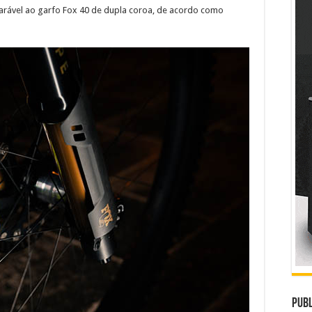
arável ao garfo Fox 40 de dupla coroa, de acordo como
Publ