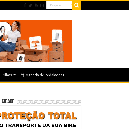
Trilhas
Agenda de Pedaladas DF
icidade