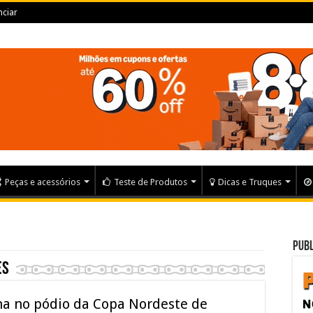
ciar
Peças e acessórios
Teste de Produtos
Dicas e Truques
Publ
es
a no pódio da Copa Nordeste de