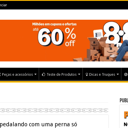
ciar
Peças e acessórios
Teste de Produtos
Dicas e Truques
Publ
a pedalando com uma perna só