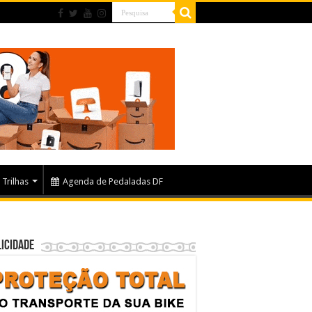
Trilhas
Agenda de Pedaladas DF
icidade