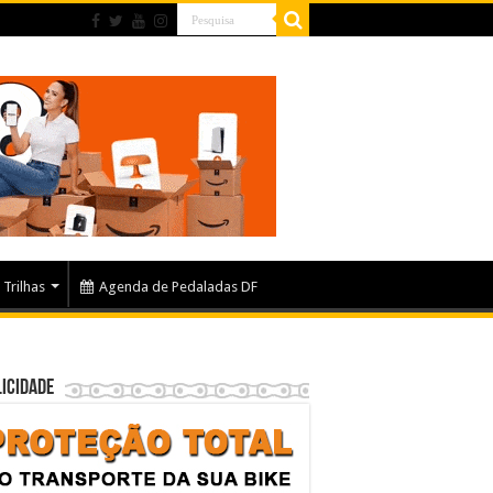
Trilhas
Agenda de Pedaladas DF
icidade