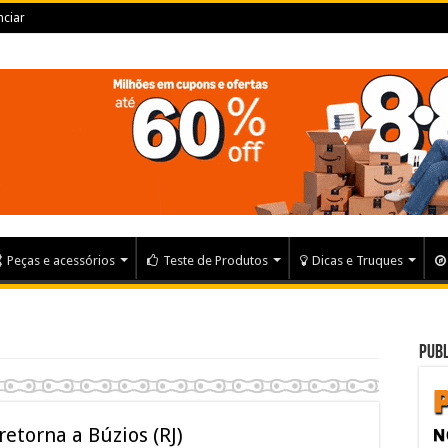
ciar
Peças e acessórios
Teste de Produtos
Dicas e Truques
Publ
etorna a Búzios (RJ)