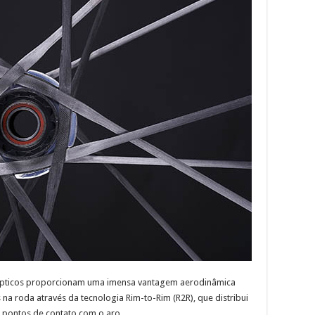
elípticos proporcionam uma imensa vantagem aerodinâmica
a roda através da tecnologia Rim-to-Rim (R2R), que distribui
0 pontos de contato com o aro.