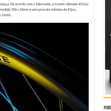
ança. De acordo com o fabricante, a Cosmic Ultimate 45 Disc
medida 700 x 25mm a uma pressão máxima de 87psi,
 x 32mm.
Publ