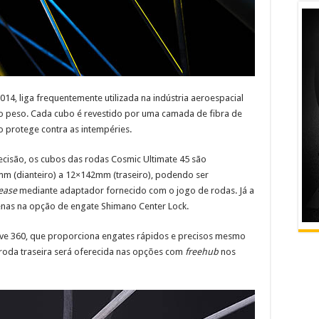
14, liga frequentemente utilizada na indústria aeroespacial
ixo peso. Cada cubo é revestido por uma camada de fibra de
o protege contra as intempéries.
cisão, os cubos das rodas Cosmic Ultimate 45 são
mm (dianteiro) a 12×142mm (traseiro), podendo ser
lease
mediante adaptador fornecido com o jogo de rodas. Já a
enas na opção de engate Shimano Center Lock.
ive 360, que proporciona engates rápidos e precisos mesmo
 roda traseira será oferecida nas opções com
freehub
nos