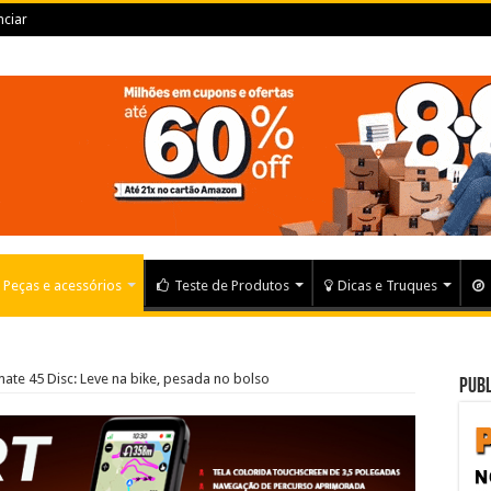
ciar
Peças e acessórios
Teste de Produtos
Dicas e Truques
ate 45 Disc: Leve na bike, pesada no bolso
Publ