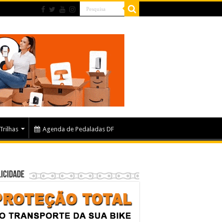
Trilhas
Agenda de Pedaladas DF
icidade