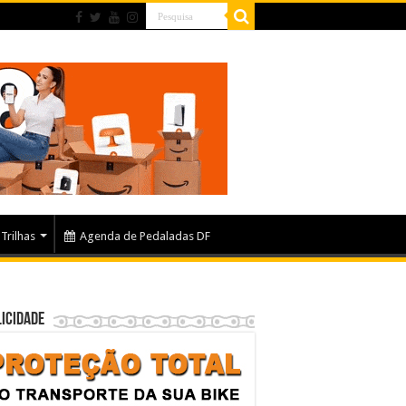
Trilhas
Agenda de Pedaladas DF
icidade