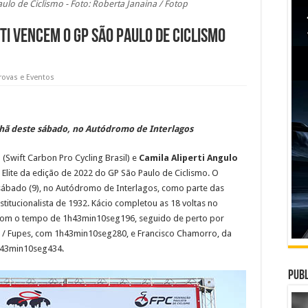
lo de Ciclismo - Foto: Roberta Janaina / Fotop
rti vencem o GP São Paulo de Ciclismo
rovas e Eventos
anhã deste sábado, no Autódromo de Interlagos
s
(Swift Carbon Pro Cycling Brasil) e
Camila Aliperti Angulo
 Elite da edição de 2022 do GP São Paulo de Ciclismo. O
 sábado (9), no Autódromo de Interlagos, como parte das
tucionalista de 1932. Kácio completou as 18 voltas no
t com o tempo de 1h43min10seg196, seguido de perto por
 / Fupes, com 1h43min10seg280, e Francisco Chamorro, da
h43min10seg434.
Publ