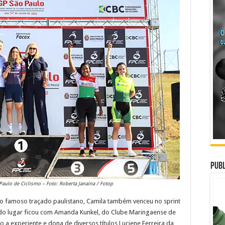
Publ
aulo de Ciclismo – Foto: Roberta Janaina / Fotop
s no famoso traçado paulistano, Camila também venceu no sprint
 lugar ficou com Amanda Kunkel, do Clube Maringaense de
 a experiente e dona de diversos títulos Luciene Ferreira da