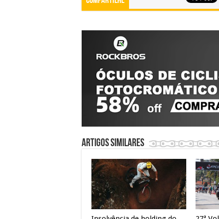
Compartilhe
Artigos similares
Insolvência de holding do
27ª Vol