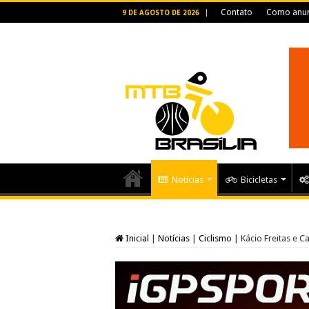
Contato
Como anun
9 DE AGOSTO DE 2026
Notícias
Bicicletas
Inicial
|
Notícias
|
Ciclismo
|
Kácio Freitas e C