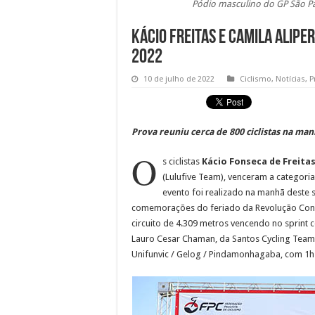
Pódio masculino do GP São Pau
Kácio Freitas e Camila Alipe
2022
10 de julho de 2022
Ciclismo
,
Notícias
,
P
Prova reuniu cerca de 800 ciclistas na m
O
s ciclistas
Kácio Fonseca de Freita
(Lulufive Team), venceram a categoria
evento foi realizado na manhã deste
comemorações do feriado da Revolução Consti
circuito de 4.309 metros vencendo no sprin
Lauro Cesar Chaman, da Santos Cycling Team
Unifunvic / Gelog / Pindamonhagaba, com 1