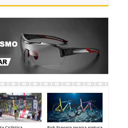
ta Ciclística
Bob Esponja inspira pintura