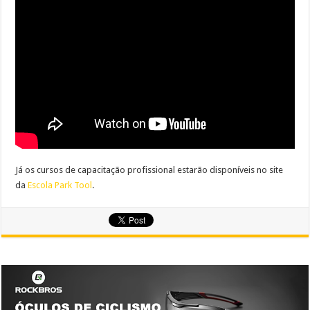
Já os cursos de capacitação profissional estarão disponíveis no site
da
Escola Park Tool
.