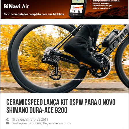
CeramicSpeed lança kit OSPW para o novo
Shimano Dura-Ace 9200
15 de dezembro de 2021
Destaques
,
Notícias
,
Peças e acessórios