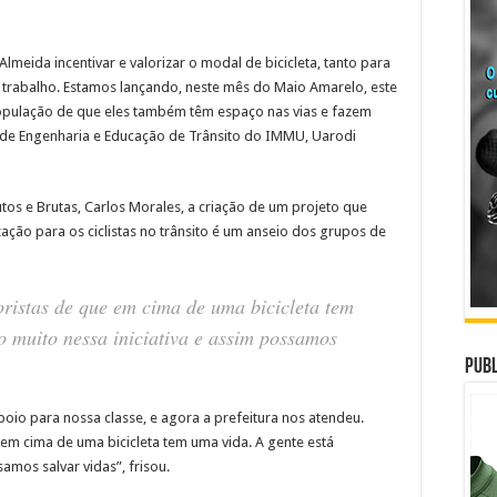
lmeida incentivar e valorizar o modal de bicicleta, tanto para
o trabalho. Estamos lançando, neste mês do Maio Amarelo, este
 população de que eles também têm espaço nas vias e fazem
or de Engenharia e Educação de Trânsito do IMMU, Uarodi
tos e Brutas, Carlos Morales, a criação de um projeto que
ização para os ciclistas no trânsito é um anseio dos grupos de
oristas de que em cima de uma bicicleta tem
o muito nessa iniciativa e assim possamos
Publ
oio para nossa classe, e agora a prefeitura nos atendeu.
 em cima de uma bicicleta tem uma vida. A gente está
amos salvar vidas”, frisou.