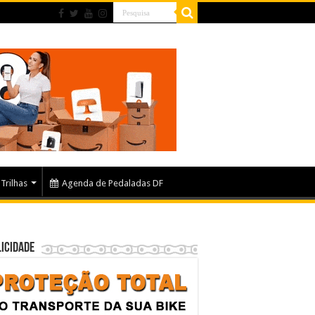
Trilhas
Agenda de Pedaladas DF
icidade