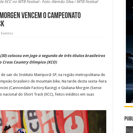
e XCC no MTB Festival - Foto: Alemão Silva / MTB Festival
na Morgen vencem o Campeonato
ck
e Eventos
 (30) colocou em jogo o segundo de três títulos brasileiros
do Cross Country Olímpico (XCO)
ão de sair do Instituto Mairiporã-SP, na região metropolitana de
ampeão brasileiro de mountain bike. Na tarde desta sexta-feira
ancini (Cannondale Factory Racing) e Giuliana Morgen (Sense
lo nacional do Short Track (XCC), feitos inéditos em suas
Publ