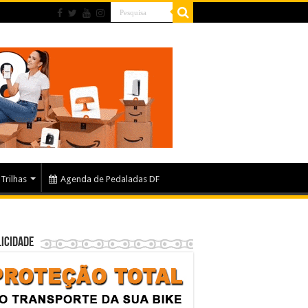
Trilhas
Agenda de Pedaladas DF
icidade