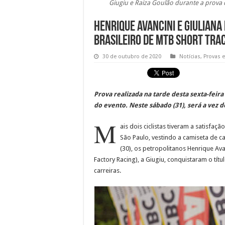
Giugiu e Raiza Goulão durante a prova d
Henrique Avancini e Giulia
Brasileiro de MTB Short Tra
30 de outubro de 2020
Notícias
,
Provas 
Prova realizada na tarde desta sexta-feira
do evento. Neste sábado (31), será a vez 
M
ais dois ciclistas tiveram a satisfaç
São Paulo, vestindo a camiseta de c
(30), os petropolitanos Henrique Av
Factory Racing), a Giugiu, conquistaram o títu
carreiras.