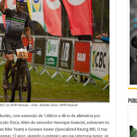
Publ
CC no MTB Festival – Foto: Alemão Silva / MTB Festival
eduzido, com extensão de 1.680 m e 48 m de altimetria por
losão física. Além do vencedor Henrique Avancini, estiveram no
x Bike Team) e Gustavo Xavier (Specialized Racing BR). O top
apenas 17 anos, vivendo o primeiro ano na categoria Junior, as