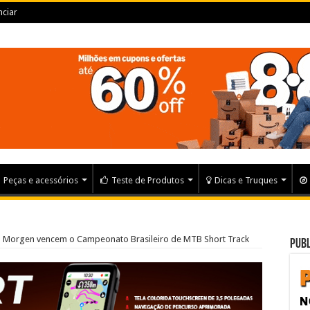
ciar
Peças e acessórios
Teste de Produtos
Dicas e Truques
na Morgen vencem o Campeonato Brasileiro de MTB Short Track
Publ