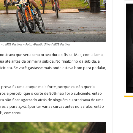
o MTB Festival – Foto: Alemão Silva / MTB Festival
 mostrava que seria uma prova dura e física. Mas, com a lama,
a até antes da primeira subida. No finalzinho da subida, a
bicicleta. Se você gastasse mais onde estava bom para pedalar,
prova fiz uma ataque mais forte, porque eu não queria
erros e percebi que o corte de 80% não foi o suficiente, então
Para não ficar agarrado atrás de ninguém eu precisava de uma
orecia para
sprint
por ter várias curvas antes no asfalto, então
el”, comentou.