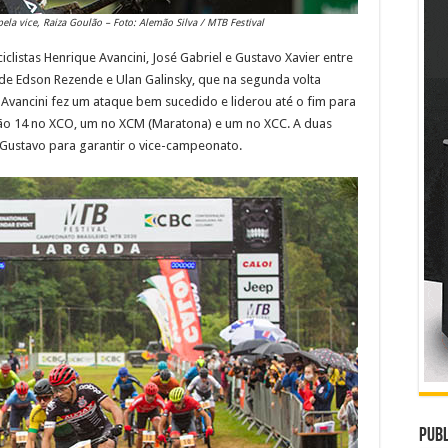
a vice, Raiza Goulão – Foto: Alemão Silva / MTB Festival
listas Henrique Avancini, José Gabriel e Gustavo Xavier entre
e Edson Rezende e Ulan Galinsky, que na segunda volta
s, Avancini fez um ataque bem sucedido e liderou até o fim para
– são 14 no XCO, um no XCM (Maratona) e um no XCC. A duas
u Gustavo para garantir o vice-campeonato.
Publ