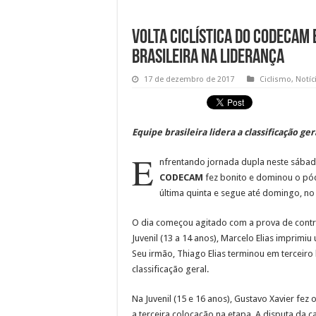
Volta Ciclística do CODECAM
Brasileira na liderança
17 de dezembro de 2017
Ciclismo
,
Notíc
Equipe brasileira lidera a classificação ger
E
nfrentando jornada dupla neste sábado
CODECAM
fez bonito e dominou o pód
última quinta e segue até domingo, no
O dia começou agitado com a prova de contra-
Juvenil (13 a 14 anos), Marcelo Elias imprimi
Seu irmão, Thiago Elias terminou em terceir
classificação geral.
Na Juvenil (15 e 16 anos), Gustavo Xavier f
a terceira colocação na etapa. A disputa da c