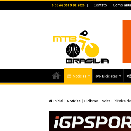
Contato
Como anun
6 DE AGOSTO DE 2026
Notícias
Bicicletas
Inicial
|
Notícias
|
Ciclismo
|
Volta Ciclística 