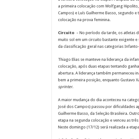
a primeira colocação com Wolfgang Hipolito,
Campos) e Luís Guilherme Basso, segundo e te
colocação na prova feminina.
Circuito
– No período da tarde, os atletas 
muito sol em um circuito bastante exigente e 
da classificação geral nas categorias Infanto-J
Thiago Elias se manteve na liderança da infa
colocação, após duas etapas tentando ganha
abertura. A liderança também permaneceu ina
bem a primeira posição, enquanto Gustavo Xav
sprinter
.
A maior mudança do dia aconteceu na categori
José dos Campos) passou por dificuldades ap
Guilherme Basso, da Seleção Brasileira. Outr
etapa na segunda colocação e venceu as três 
Neste domingo (17/12) será realizada a etapa