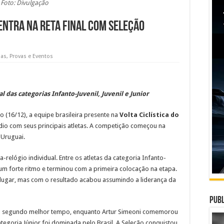
Foto: Divulgação
 entra na reta final com Seleção
ias
,
Provas e Eventos
al das categorias Infanto-Juvenil, Juvenil e Junior
 (16/12), a equipe brasileira presente na
Volta Ciclística do
io com seus principais atletas. A competição começou na
 Uruguai.
relógio individual. Entre os atletas da categoria Infanto-
u um forte ritmo e terminou com a primeira colocação na etapa.
o lugar, mas com o resultado acabou assumindo a liderança da
Publ
ez o segundo melhor tempo, enquanto Artur Simeoni comemorou
ategoria Júnior foi dominada pelo Brasil. A Seleção conquistou