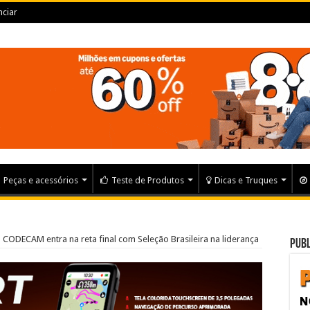
ciar
Peças e acessórios
Teste de Produtos
Dicas e Truques
do CODECAM entra na reta final com Seleção Brasileira na liderança
Publ