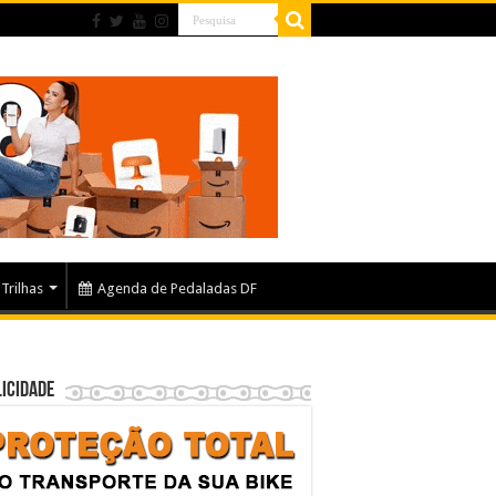
Trilhas
Agenda de Pedaladas DF
icidade