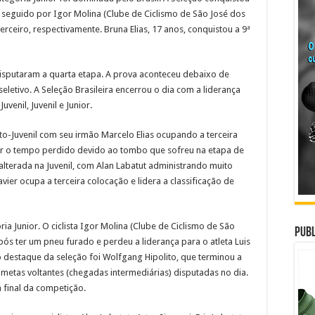
 seguido por Igor Molina (Clube de Ciclismo de São José dos
rceiro, respectivamente. Bruna Elias, 17 anos, conquistou a 9ª
disputaram a quarta etapa. A prova aconteceu debaixo de
seletivo. A Seleção Brasileira encerrou o dia com a liderança
uvenil, Juvenil e Junior.
nto-Juvenil com seu irmão Marcelo Elias ocupando a terceira
r o tempo perdido devido ao tombo que sofreu na etapa de
lterada na Juvenil, com Alan Labatut administrando muito
ier ocupa a terceira colocação e lidera a classificação de
a Junior. O ciclista Igor Molina (Clube de Ciclismo de São
Publ
ós ter um pneu furado e perdeu a liderança para o atleta Luis
o destaque da seleção foi Wolfgang Hipolito, que terminou a
metas voltantes (chegadas intermediárias) disputadas no dia.
 final da competição.