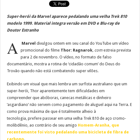
Super-herói da Marvel aparece pedalando uma velha Trek 810
modelo 1999. Material integra versão em DVD e Blu-ray de
Doutor Estranho
A
Marvel
divulgou ontem em seu canal do YouTube um vídeo
promocional do filme
Thor: Ragnarok
, com
estreia prevista
para 2 de novembro. O vídeo, no formato de falso
documentário, mostra a rotina de ‘cidadão comum’ do Deus do
Trovão quando não está combatendo super vilões.
Exibindo um visual que mais lembra um surfista australiano que um
super-herói, Thor aparentemente tem dificuldades em
compreender que abóboras, canecas metálicas e dinheiro
‘asgardiano’ não servem como pagamento de aluguel aqui na Terra. E
como prova máxima de que é totalmente alheio à
tecnologia, prefere passear em uma velha Trek 810 de aço cromo-
molibdênio, ao contrário de seu amigo
Homem-Aranha, que
recentemente foi visto pedalando uma bicicleta de fibra de
carbono
.