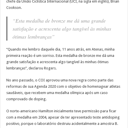
chefe da União Ciclística Internacional (UCI, na sigla em inglês), Brian
Cookson.
“Esta medalha de bronze me dá uma grande
satisfação e acrescenta algo tangível às minhas
ótimas lembranças”
“Quando me lembro daquele dia, 11 anos atrás, em Atenas, minha
primeira reação é um sorriso. Esta medalha de bronze me dá uma
grande satisfação e acrescenta algo tangível às minhas ótimas
lembranças”, declarou Rogers.
No ano passado, o COI aprovou uma nova regra como parte das
reformas de sua Agenda 2020 com o objetivo de homenagear atletas
saudáveis, que recebem uma medalha olímpica após um caso
comprovado de doping.
O norte-americano Hamilton inicialmente teve permissão para ficar
com a medalha em 2004, apesar de ter apresentado teste antidoping
positivo, porque o laboratório destruiu acidentalmente a amostra B.