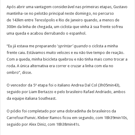
Após abrir uma vantagem considerável nas primeiras etapas, Gustavo
mantinha-se no pelotão principal neste domingo, no percurso
de 143km entre Teresópolis e Rio de Janeiro quando, a menos de
300m da linha de chegada, um ciclista que vinha à sua frente sofreu
uma queda e acabou derrubando o espanhol.
“Eu já estava me preparando ‘
sprintar’ quando
o ciclista a minha
frente caiu. Estávamos muito velozes e eu não tive tempo de reação.
Com a queda, minha bicicleta quebrou e não tinha mais como trocar a
roda. A única alternativa era correr e cruzar a linha com ela no
ombro”, disse.
O vencedor da 5ª etapa foi o italiano Andrea Dal Col (3h05min43),
seguido por Liam Bertazzo e pelo brasileiro Rafael Andriado, ambos
da equipe italiana Southeast.
O pódio foi completado por uma dobradinha de brasileiros da
Carrefour/Funvic. Kleber Ramos ficou em segundo, com 18h39min10s,
seguido por Alex Diniz, com 18h38min41s.