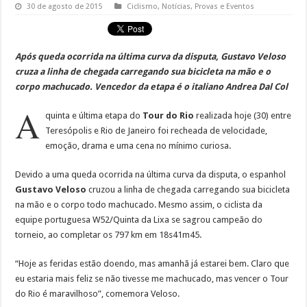
30 de agosto de 2015
Ciclismo
,
Notícias
,
Provas e Eventos
Após queda ocorrida na última curva da disputa,
Gustavo Veloso
cruza a linha de chegada carregando sua bicicleta na mão e o
corpo machucado. Vencedor da etapa é o italiano Andrea Dal Col
A
quinta e última etapa do
Tour do Rio
realizada hoje (30) entre
Teresópolis e Rio de Janeiro foi recheada de velocidade,
emoção, drama e uma cena no mínimo curiosa.
Devido a uma queda ocorrida na última curva da disputa, o espanhol
Gustavo Veloso
cruzou a linha de chegada carregando sua bicicleta
na mão e o corpo todo machucado. Mesmo assim, o ciclista da
equipe portuguesa W52/Quinta da Lixa se sagrou campeão do
torneio, ao completar os 797 km em 18s41m45.
“Hoje as feridas estão doendo, mas amanhã já estarei bem. Claro que
eu estaria mais feliz se não tivesse me machucado, mas vencer o Tour
do Rio é maravilhoso”, comemora Veloso.