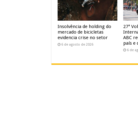
Insolvência de holding do
27ª Vol
mercado de bicicletas
Intern
evidencia crise no setor
ABC re
país e 
6 de agosto de 2026
6 de a