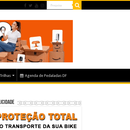
Trilhas
Agenda de Pedaladas DF
icidade