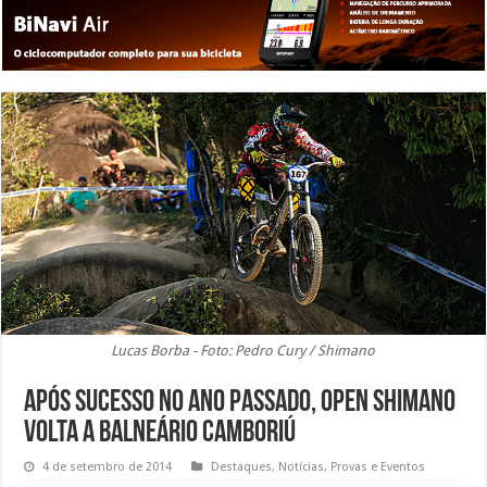
Lucas Borba - Foto: Pedro Cury / Shimano
Após sucesso no ano passado, Open Shimano
volta a Balneário Camboriú
4 de setembro de 2014
Destaques
,
Notícias
,
Provas e Eventos