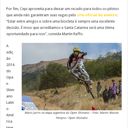
Por fim, Cepi aproveita para deixar um recado para todos os pilotos
que ainda não garantiram suas vagas pelo
site oficial do evento
.
“Estar entre amigos e sobre uma bicicleta é sempre uma excelente
decisão. É nisso que acreditamos e Santa Catarina será uma ótima
oportunidade para isso”, convida Martin Raffo.
A
ediç
ão
2014
do
Ope
n
Shim
ano
Latin
o
Mario Jarrin na etapa argentina do Open Shimano – Foto: Martin Maroto
Amé
Pereyra / Open Shimano
rica
teve