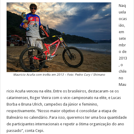
Naq
uela
ocas
ião,
em
sete
mbr
o de
2013
, o
chile
Mauricio Acuña com troféu em 2013 – Foto: Pedro Cury / Shimano
no
Mau
ricio Acuña venceu na elite. Entre os brasileiros, destacaram-se os
catarinenses, Roger Vieira com o vice-campeonato na elite, e Lucas
Borba e Bruna Ulrich, campeões da júnior e feminino,
respectivamente. “Nosso maior objetivo é consolidar a etapa de
Balneário no calendário. Para isso, queremos ter uma boa quantidade
de participantes internacionais e repetir a ótima organização do ano
passado”, conta Cepi.