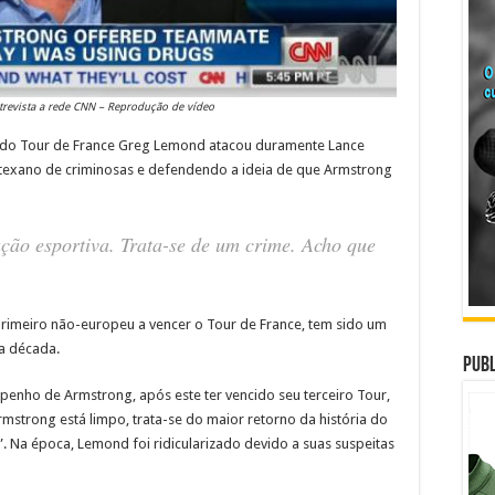
revista a rede CNN – Reprodução de vídeo
o do Tour de France Greg Lemond atacou duramente Lance
a texano de criminosas e defendendo a ideia de que Armstrong
ção esportiva. Trata-se de um crime. Acho que
rimeiro não-europeu a vencer o Tour de France, tem sido um
a década.
Publ
penho de Armstrong, após este ter vencido seu terceiro Tour,
mstrong está limpo, trata-se do maior retorno da história do
e”. Na época, Lemond foi ridicularizado devido a suas suspeitas