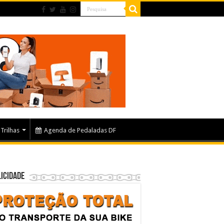
Trilhas
Agenda de Pedaladas DF
icidade