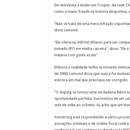
Em entrevista à Anderson Cooper, da rede C
como a maior fraude na história desportiva, 
“Não se trata de uma mera infração esportiva.
disse Lemond.
“Ele ofereceu 300 mil dólares para um compa
tomado EPO em minha carreira”, disse. “Ele 
meteria com gente assim”.
Embora a rivalidade tenha se tornado inten
de 2000, Lemond disse que nunca foi motivad
este era um mal que precisava ser corrigido.
“O doping se tornou uma verdadeira febre n
oportunidade perfeita. Sua história de um so
vida de volta ao ciclismo. Eu acho que um mon
Armstrong está respondendo a vários process
acusações criminais e de ordem fiscal contra
profissional, em sentença proferida pela WA