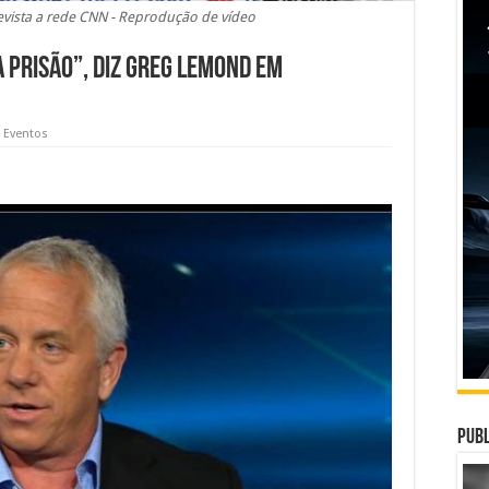
vista a rede CNN - Reprodução de vídeo
 prisão”, diz Greg Lemond em
e Eventos
Publ