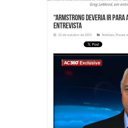
Greg LeMond, em entre
“Armstrong deveria ir para a
entrevista
23 de outubro de 2013
Notícias
,
Provas 