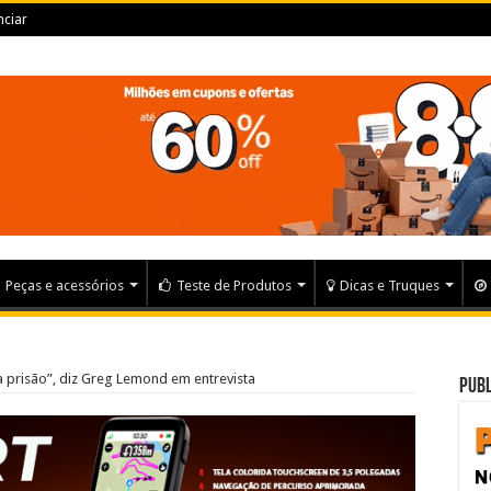
ciar
Peças e acessórios
Teste de Produtos
Dicas e Truques
a prisão”, diz Greg Lemond em entrevista
Publ