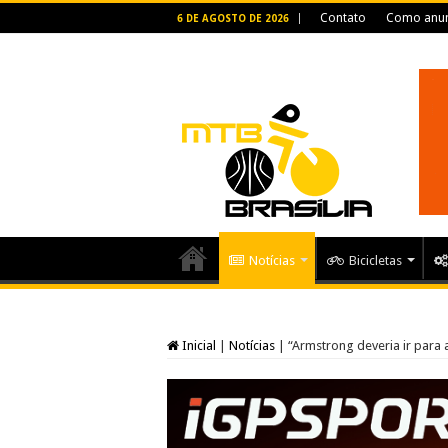
Contato
Como anun
6 DE AGOSTO DE 2026
Notícias
Bicicletas
Inicial
|
Notícias
|
“Armstrong deveria ir para 