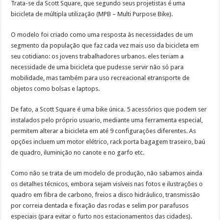
Trata-se da Scott Square, que segundo seus projetistas é uma
bicicleta de múltipla utilização (MPB – Multi Purpose Bike).
O modelo foi criado como uma resposta às necessidades de um
segmento da população que faz cada vez mais uso da bicicleta em
seu cotidiano: os jovens trabalhadores urbanos. eles teriam a
necessidade de uma bicicleta que pudesse servir não só para
mobilidade, mas também para uso recreacional etransporte de
objetos como bolsas e laptops.
De fato, a Scott Square é uma bike única. 5 acessórios que podem ser
instalados pelo próprio usuario, mediante uma ferramenta especial,
permitem alterar a bicicleta em até 9 configurações diferentes. As
opções incluem um motor elétrico, rack porta bagagem traseiro, baú
de quadro, iluminição no canote e no garfo etc.
Como não se trata de um modelo de produção, não sabamos ainda
os detalhes técnicos, embora sejam visíveis nas fotos e ilustrações o
quadro em fibra de carbono, freios a disco hidráulico, transmissão
por correia dentada e fixação das rodas e selim por parafusos
especiais (para evitar o furto nos estacionamentos das cidades).