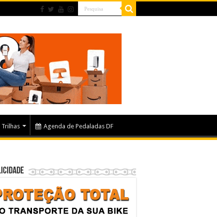
Trilhas
Agenda de Pedaladas DF
icidade