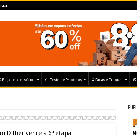
ciar
Peças e acessórios
Teste de Produtos
Dicas e Truques
Publ
an Dillier vence a 6ª etapa