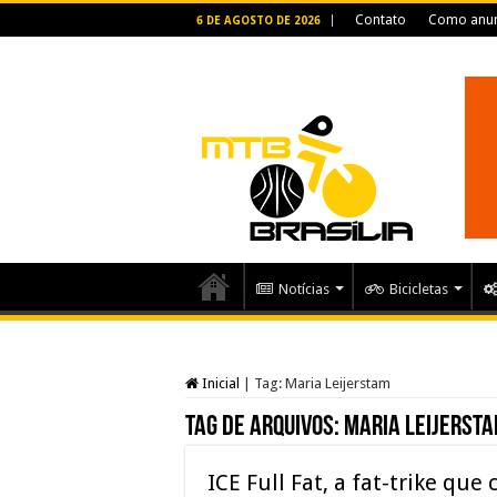
Contato
Como anun
6 DE AGOSTO DE 2026
Notícias
Bicicletas
Inicial
|
Tag:
Maria Leijerstam
Tag de arquivos:
Maria Leijerst
ICE Full Fat, a fat-trike que