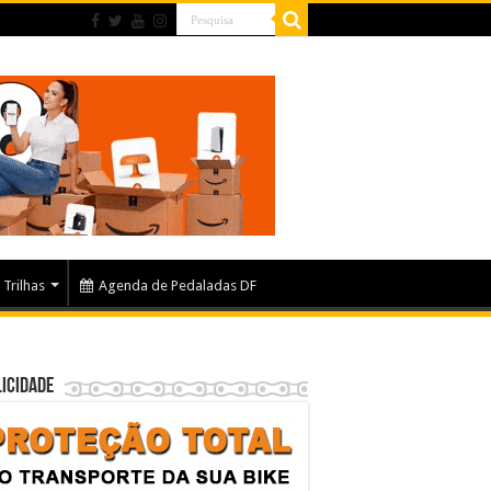
Trilhas
Agenda de Pedaladas DF
icidade