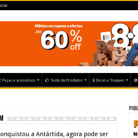
ciar
Peças e acessórios
Teste de Produtos
Dicas e Truques
Publ
am
 conquistou a Antártida, agora pode ser