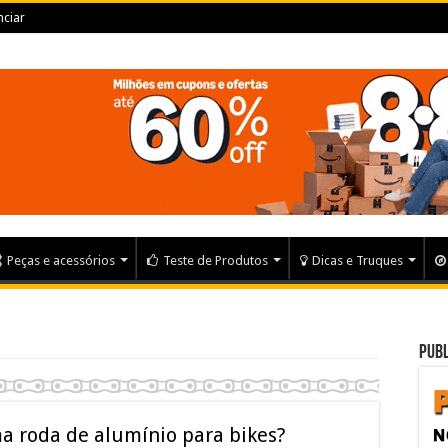
ciar
Peças e acessórios
Teste de Produtos
Dicas e Truques
Publ
a roda de alumínio para bikes?