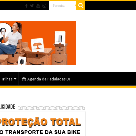
Trilhas
Agenda de Pedaladas DF
icidade