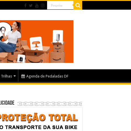
Trilhas
Agenda de Pedaladas DF
icidade