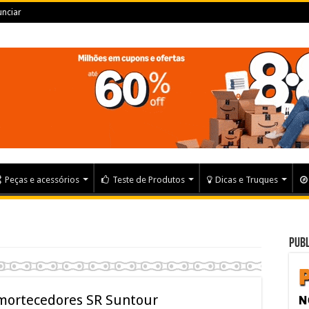
nciar
Peças e acessórios
Teste de Produtos
Dicas e Truques
Publ
amortecedores SR Suntour