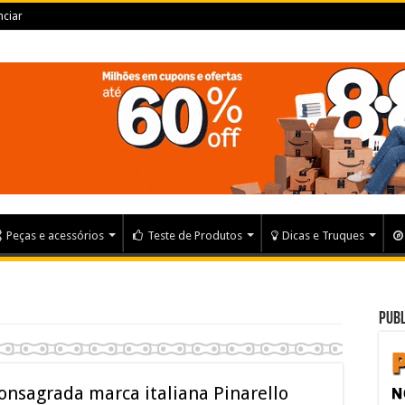
ciar
Peças e acessórios
Teste de Produtos
Dicas e Truques
Publ
consagrada marca italiana Pinarello