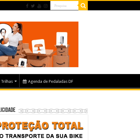
Trilhas
Agenda de Pedaladas DF
icidade