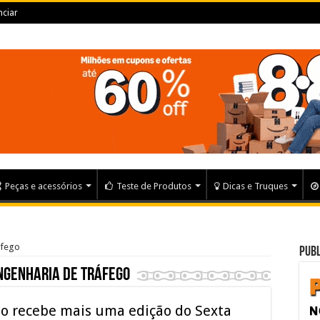
ciar
Peças e acessórios
Teste de Produtos
Dicas e Truques
áfego
Publ
ngenharia de Tráfego
lo recebe mais uma edição do Sexta