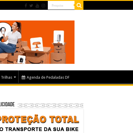
Trilhas
Agenda de Pedaladas DF
icidade