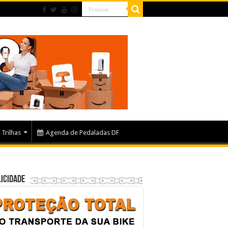
Trilhas
Agenda de Pedaladas DF
icidade