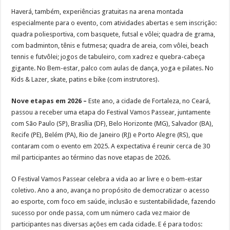
Haverá, também, experiências gratuitas na arena montada
especialmente para o evento, com atividades abertas e sem inscrição:
quadra poliesportiva, com basquete, futsal e vôlei; quadra de grama,
com badminton, tênis e futmesa; quadra de areia, com vôlei, beach
tennis e futvôlei; jogos de tabuleiro, com xadrez e quebra-cabeça
gigante. No Bem-estar, palco com aulas de dança, yoga e pilates. No
Kids & Lazer, skate, patins e bike (com instrutores).
Nove etapas em 2026 –
Este ano, a cidade de Fortaleza, no Ceará,
passou a receber uma etapa do Festival Vamos Passear, juntamente
com São Paulo (SP), Brasília (DF), Belo Horizonte (MG), Salvador (BA),
Recife (PE), Belém (PA), Rio de Janeiro (RJ) e Porto Alegre (RS), que
contaram com o evento em 2025. A expectativa é reunir cerca de 30
mil participantes ao término das nove etapas de 2026.
O Festival Vamos Passear celebra a vida ao ar livre e o bem-estar
coletivo. Ano a ano, avança no propósito de democratizar o acesso
ao esporte, com foco em saúde, inclusão e sustentabilidade, fazendo
sucesso por onde passa, com um número cada vez maior de
participantes nas diversas ações em cada cidade. E é para todos: