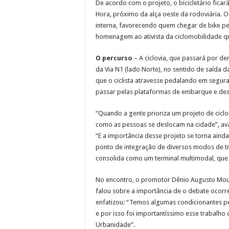
De acordo com o projeto, o bicicletário ficará
Hora, próximo da alça oeste da rodoviária. 
interna, favorecendo quem chegar de bike pel
homenagem ao ativista da ciclomobilidade qu
O percurso
– A ciclovia, que passará por de
da Via N1 (lado Norte), no sentido de saída d
que o ciclista atravesse pedalando em segura
passar pelas plataformas de embarque e de
“Quando a gente prioriza um projeto de ciclo
como as pessoas se deslocam na cidade”, ava
“E a importância desse projeto se torna ainda
ponto de integração de diversos modos de tran
consolida como um terminal multimodal, que 
No encontro, o promotor Dênio Augusto Mour
falou sobre a importância de o debate ocorr
enfatizou: “Temos algumas condicionantes pel
e por isso foi importantíssimo esse trabalho
Urbanidade”.