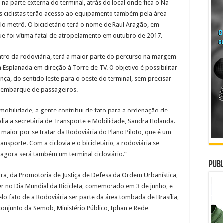
 na parte externa do terminal, atrás do local onde fica o Na
Os ciclistas terão acesso ao equipamento também pela área
o metrô. O bicicletário terá o nome de Raul Aragão, em
e foi vítima fatal de atropelamento em outubro de 2017.
ntro da rodoviária, terá a maior parte do percurso na margem
a Esplanada em direção à Torre de TV. O objetivo é possibilitar
nça, do sentido leste para o oeste do terminal, sem precisar
sembarque de passageiros.
mobilidade, a gente contribui de fato para a ordenação de
lia a secretária de Transporte e Mobilidade, Sandra Holanda.
 maior por se tratar da Rodoviária do Plano Piloto, que é um
sporte. Com a ciclovia e o bicicletário, a rodoviária se
agora será também um terminal cicloviário.”
Publ
a, da Promotoria de Justiça de Defesa da Ordem Urbanística,
er no Dia Mundial da Bicicleta, comemorado em 3 de junho, e
o fato de a Rodoviária ser parte da área tombada de Brasília,
 conjunto da Semob, Ministério Público, Iphan e Rede