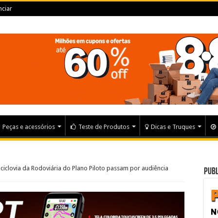
ciar
Peças e acessórios
Teste de Produtos
Dicas e Truques
e ciclovia da Rodoviária do Plano Piloto passam por audiência
Publ