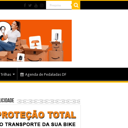
Trilhas
Agenda de Pedaladas DF
icidade