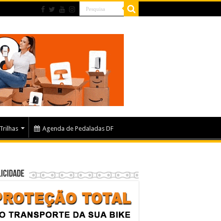
Trilhas
Agenda de Pedaladas DF
icidade