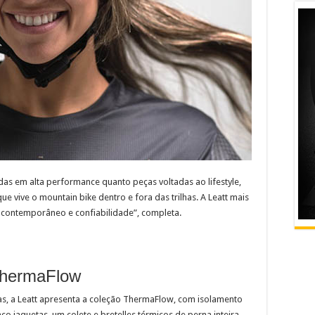
s em alta performance quanto peças voltadas ao lifestyle,
e vive o mountain bike dentro e fora das trilhas. A Leatt mais
 contemporâneo e confiabilidade”, completa.
ThermaFlow
ras, a Leatt apresenta a coleção ThermaFlow, com isolamento
nco jaquetas, um colete e bretelles térmicos de perna inteira.