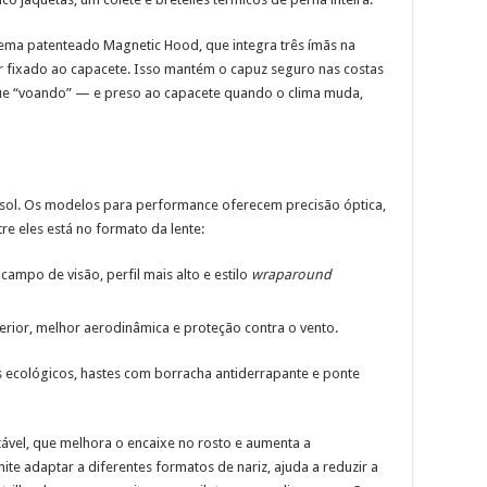
ema patenteado Magnetic Hood, que integra três ímãs na
r fixado ao capacete. Isso mantém o capuz seguro nas costas
ue “voando” — e preso ao capacete quando o clima muda,
 sol. Os modelos para performance oferecem precisão óptica,
tre eles está no formato da lente:
 campo de visão, perfil mais alto e estilo
wraparound
uperior, melhor aerodinâmica e proteção contra o vento.
ecológicos, hastes com borracha antiderrapante e ponte
tável, que melhora o encaixe no rosto e aumenta a
ite adaptar a diferentes formatos de nariz, ajuda a reduzir a