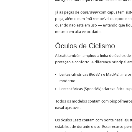
Já as peças de
outerwear
com capuz tem sist
peça, além de um ímã removível que pode se
quando não está em uso — evitando que fiq
mesmo em alta velocidade.
Óculos de Ciclismo
A Leatt também ampliou a linha de óculos de
proteção e conforto. A diferença principal en
Lentes cilíndricas (RideViz e MadViz): maior
moderno.
Lentes tóricas (SpeedViz): clareza ótica s
Todos os modelos contam com biopolímeros 
nasal ajustável.
Os óculos Leatt contam com ponte nasal ajus
estabilidade durante o uso. Esse recurso perm