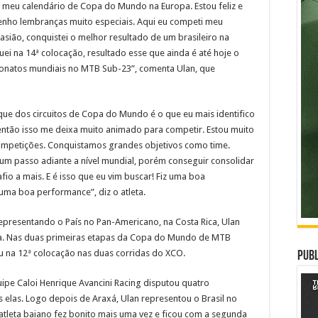
meu calendário de Copa do Mundo na Europa. Estou feliz e
tenho lembranças muito especiais. Aqui eu competi meu
sião, conquistei o melhor resultado de um brasileiro na
uei na 14ª colocação, resultado esse que ainda é até hoje o
onatos mundiais no MTB Sub-23”, comenta Ulan, que
 que dos circuitos de Copa do Mundo é o que eu mais identifico
 então isso me deixa muito animado para competir. Estou muito
 competições. Conquistamos grandes objetivos como time.
 um passo adiante a nível mundial, porém conseguir consolidar
o a mais. E é isso que eu vim buscar! Fiz uma boa
uma boa performance”, diz o atleta.
presentando o País no Pan-Americano, na Costa Rica, Ulan
a. Nas duas primeiras etapas da Copa do Mundo de MTB
u na 12ª colocação nas duas corridas do XCO.
Publ
ipe Caloi Henrique Avancini Racing disputou quatro
as elas. Logo depois de Araxá, Ulan representou o Brasil no
atleta baiano fez bonito mais uma vez e ficou com a segunda