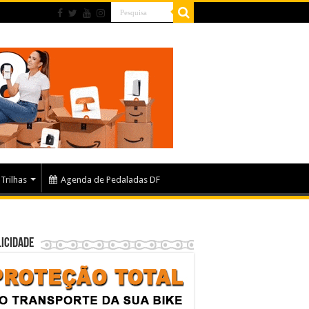
Trilhas
Agenda de Pedaladas DF
icidade