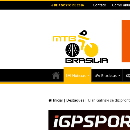
Contato
Como anun
6 DE AGOSTO DE 2026
Notícias
Bicicletas
Inicial
|
Destaques
|
Ulan Galinski se diz pron