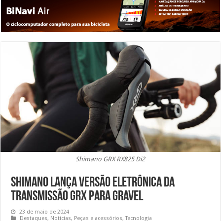
Shimano GRX RX825 Di2
Shimano lança versão eletrônica da
transmissão GRX para gravel
23 de maio de 2024
Destaques
,
Notícias
,
Peças e acessórios
,
Tecnologia