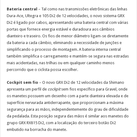
Bateria central
– Tal como nas transmissões eletrônicas das linhas
Dura-Ace, Ultegra e 105 Di2 de 12 velocidades, o novo sistema GRX
Di2 é ligado por cabos, apresentando uma bateria central com várias
portas que fornece energia estável e duradoura aos câmbios
dianteiro e traseiro. Os fios de menor diâmetro ligam-se diretamente
da bateria a cada câmbio, eliminando a necessidade de junções e
simplificando o processo de montagem. A bateria interna central
também simplifica o carregamento e mantém-se segura nas estradas
mais acidentadas, nas trilhas ou em qualquer caminho menos
percorrido que o ciclista possa escolher.
Cockpit sem fio
– O novo GRX Di2 de 12 velocidades da Shimano
apresenta um perfil de
cockpit
sem fios específico para Gravel, onde
os manetes possuem um desenho com a parte dianteira elevada e de
superfície nervurada antiderrapante, que proporcionam a máxima
segurança para as mãos, independentemente do grau de dificuldade
da pedalada. Esta posição segura das mãos é similar aos manetes do
grupo GRX RX815 Di2, com a localização do terceiro botão Di2
embutido na borracha do manete.