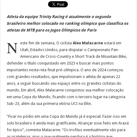
Atleta da equipe Trinity Racing é atualmente o segundo
brasileiro melhor colocado no ranking olímpico que classifica os
atletas de MTB para os Jogos Olímpicos de Paris
N
este fim de semana, O ciclista
Alex Malacarne
estará em
Utah, Estados Unidos, para disputar o Campeonato Pan-
Americano de Cross-Country e Short Track de Mountain Bike,
defender o título conquistado em 2023 e buscar mais pontos
importantes nesta reta final pré-olímpica. O ano de 2024 começou
com grandes resultados, que impulsionam o atleta de apenas 22
anos, a seguir buscando seu espaço entre os grandes ciclistas do
mundo. Em abril, Alex Malacarne conquistou sua melhor colocação
em uma Copa do Mundo, ficando com o terceiro lugar na categoria
Sub-23, além da sua primeira vitória UCI na Elite.
“Ficar no pódio em uma Copa do Mundo já é especial. Fazer isso em
solo brasileiro é ainda mais gratificante. Alcançar esse feito em Araxá
foi épico”, comenta Malacarne. “Os troféus eventualmente vão para
as prateleiras, mas o que realmente perdura é a história que