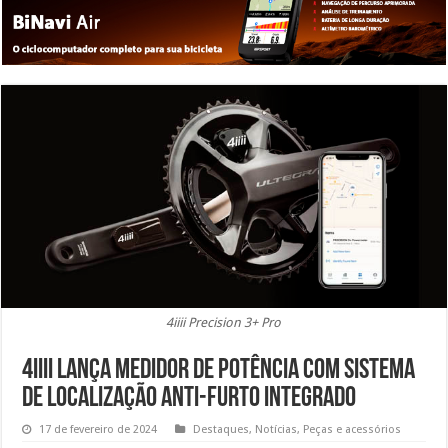
4iiii Precision 3+ Pro
4iiii lança medidor de potência com sistema
de localização anti-furto integrado
17 de fevereiro de 2024
Destaques
,
Notícias
,
Peças e acessórios