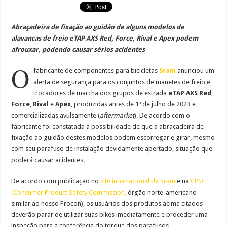
Abraçadeira de fixação ao guidão de alguns modelos de
alavancas de freio eTAP AXS Red, Force, Rival e Apex podem
afrouxar, podendo causar sérios acidentes
O
fabricante de componentes para bicicletas
Sram
anunciou um
alerta de segurança para os conjuntos de manetes de freio e
trocadores de marcha dos grupos de estrada
eTAP AXS Red
,
Force
,
Rival
e
Apex
, produzidas antes de 1º de julho de 2023 e
comercializadas avulsamente (
aftermarket
). De acordo com o
fabricante foi constatada a possibilidade de que a abraçadeira de
fixação ao guidão destes modelos podem escorregar e girar, mesmo
com seu parafuso de instalação devidamente apertado, situação que
poderá causar acidentes.
De acordo com publicação no
site internacional da Sram
e na
CPSC
(Consumer Product Safety Commission,
órgão norte-americano
similar ao nosso Procon), os usuários dos produtos acima citados
deverão parar de utilizar suas bikes imediatamente e proceder uma
inspeção para a conferência do torque dos parafusos.