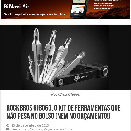
RockBros GJ8060
RockBros GJ8060, o kit de ferramentas que
não pesa no bolso (nem no orçamento!)
13 de dezembro de 2023
Destaques
,
Notícias
,
Peças e acessórios