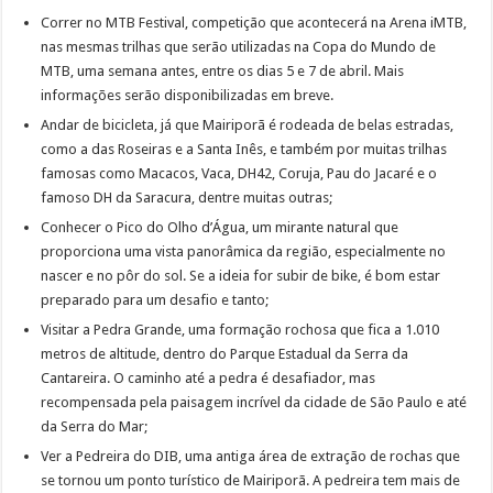
Correr no MTB Festival, competição que acontecerá na Arena iMTB,
nas mesmas trilhas que serão utilizadas na Copa do Mundo de
MTB, uma semana antes, entre os dias 5 e 7 de abril. Mais
informações serão disponibilizadas em breve.
Andar de bicicleta, já que Mairiporã é rodeada de belas estradas,
como a das Roseiras e a Santa Inês, e também por muitas trilhas
famosas como Macacos, Vaca, DH42, Coruja, Pau do Jacaré e o
famoso DH da Saracura, dentre muitas outras;
Conhecer o Pico do Olho d’Água, um mirante natural que
proporciona uma vista panorâmica da região, especialmente no
nascer e no pôr do sol. Se a ideia for subir de bike, é bom estar
preparado para um desafio e tanto;
Visitar a Pedra Grande, uma formação rochosa que fica a 1.010
metros de altitude, dentro do Parque Estadual da Serra da
Cantareira. O caminho até a pedra é desafiador, mas
recompensada pela paisagem incrível da cidade de São Paulo e até
da Serra do Mar;
Ver a Pedreira do DIB, uma antiga área de extração de rochas que
se tornou um ponto turístico de Mairiporã. A pedreira tem mais de