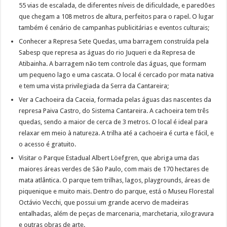
55 vias de escalada, de diferentes níveis de dificuldade, e paredões
que chegam a 108 metros de altura, perfeitos para o rapel. O lugar
também é cenário de campanhas publicitárias e eventos culturais;
Conhecer a Represa Sete Quedas, uma barragem construída pela
Sabesp que represa as águas do rio Juqueri e da Represa de
Atibainha. A barragem não tem controle das águas, que formam
um pequeno lago e uma cascata. O local é cercado por mata nativa
e tem uma vista privilegiada da Serra da Cantareira;
Ver a Cachoeira da Caceia, formada pelas águas das nascentes da
represa Paiva Castro, do Sistema Cantareira. A cachoeira tem três
quedas, sendo a maior de cerca de 3 metros. O local é ideal para
relaxar em meio à natureza. A trilha até a cachoeira é curta e fácil, e
o acesso é gratuito.
Visitar o Parque Estadual Albert Löefgren, que abriga uma das
maiores áreas verdes de São Paulo, com mais de 170 hectares de
mata atlântica. O parque tem trilhas, lagos, playgrounds, áreas de
piquenique e muito mais. Dentro do parque, está o Museu Florestal
Octávio Vecchi, que possui um grande acervo de madeiras
entalhadas, além de peças de marcenaria, marchetaria, xilogravura
e outras obras de arte.