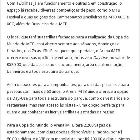
Com 12 trilhas já em funcionamento e outras 5 em construção, o
espaço já recebeu diversas competições de peso, como o MTB
Festival e duas edições dos Campeonatos Brasileiros de MTB XCO e
XCC, além do Brasileiro de e-MTB.
O local, que terá suas trilhas fechadas para a realização da Copa do
Mundo de MTB, está aberto sempre aos sábados, domingos e
feriados, das 7h às 17h. Para quem quer pedalar, o Arena iMTB
oferece diversas opções de entrada, inclusive o
Day Use
, no valor de
R$80,00, que dá acesso ao estacionamento, área de alimentação,
banheiros e a toda estrutura do parque.
Além de pacotes para acompanhantes, para uso das piscinas e para
pessoas com mais de 60 anos, o Arena iMTB ainda oferece a opção
de Day-Use para toda a estrutura do parque, como os vestiários e o
restaurante, mas sem acesso às pistas – uma opção perfeita para
quem quer conhecer as incriveis trilhas e estradas da região.
Para a Copa do Mundo, o Arena iMTB terá 2.200 vagas de
estacionamento, com duas opções disponíveis: a Padrão, por R$
50,00 a diária, e o VIP com manobrista, por R$ 100,00 a diária. Motos