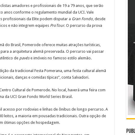
iclistas amadores e profissionais de 19 a 79 anos, que serão
nco anos conforme o regulamento mundial da UCI. Vale
as profissionais da Elite podem disputar a
Gran Fondo
, desde
picos e não integrem equipes
ProTour
. O percurso da prova
ã do Brasil, Pomerode oferece muitas atrações turísticas,
para a arquitetura alemã preservada. O percurso vai passar
utêntico de
pavés
e imóveis no famoso estilo alemão.
ição da tradicional Festa Pomerana, uma festa cultural alemã
ionais, danças e comidas típicas”, conta Salvadori.
entro Cultural de Pomerode. No local, haverá uma feira com
na da UCI Gran Fondo World Series Brasil.
l acesso por rodovias e linhas de ônibus de longo percurso. A
00 leitos, a maioria em pousadas tradicionais. Outra opção de
com ótimas opções de hospedagem.
Publ