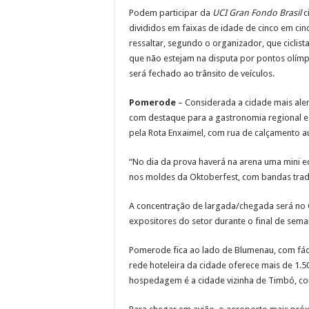
Podem participar da
UCI Gran Fondo Brasil
c
divididos em faixas de idade de cinco em ci
ressaltar, segundo o organizador, que ciclist
que não estejam na disputa por pontos olím
será fechado ao trânsito de veículos.
Pomerode
– Considerada a cidade mais alem
com destaque para a gastronomia regional e 
pela Rota Enxaimel, com rua de calçamento a
“No dia da prova haverá na arena uma mini ed
nos moldes da Oktoberfest, com bandas tradic
A concentração de largada/chegada será no C
expositores do setor durante o final de sema
Pomerode fica ao lado de Blumenau, com fáci
rede hoteleira da cidade oferece mais de 1.5
hospedagem é a cidade vizinha de Timbó, 