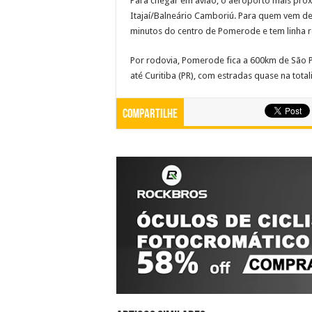
Para chegar em avião, o aeroporto mais próx
Itajaí/Balneário Camboriú. Para quem vem de 
minutos do centro de Pomerode e tem linha 
Por rodovia, Pomerode fica a 600km de São P
até Curitiba (PR), com estradas quase na tota
Compartilhe