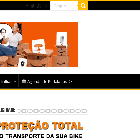
Trilhas
Agenda de Pedaladas DF
icidade