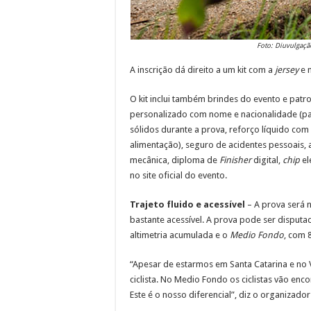
Foto: Diuvulgaçã
A inscrição dá direito a um kit com a
jersey
e m
O kit inclui também brindes do evento e pat
personalizado com nome e nacionalidade (para
sólidos durante a prova, reforço líquido co
alimentação), seguro de acidentes pessoais, 
mecânica, diploma de
Finisher
digital,
chip
el
no site oficial do evento.
Trajeto fluido e acessível
– A prova será 
bastante acessível. A prova pode ser disputa
altimetria acumulada e o
Medio Fondo
, com 
“Apesar de estarmos em Santa Catarina e no V
ciclista. No Medio Fondo os ciclistas vão enc
Este é o nosso diferencial”, diz o organizador