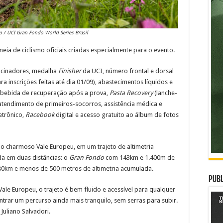
o / UCI Gran Fondo World Series Brasil
eia de ciclismo oficiais criadas especialmente para o evento.
rocinadores, medalha
Finisher
da UCI, número frontal e dorsal
 inscrições feitas até dia 01/09), abastecimentos líquidos e
m bebida de recuperação após a prova,
Pasta Recovery
(lanche-
atendimento de primeiros-socorros, assistência médica e
etrônico,
Racebook
digital e acesso gratuito ao álbum de fotos
no charmoso Vale Europeu, em um trajeto de altimetria
da em duas distâncias: o
Gran Fondo
com 143km e 1.400m de
80km e menos de 500 metros de altimetria acumulada.
Publ
ale Europeu, o trajeto é bem fluido e acessível para qualquer
ontrar um percurso ainda mais tranquilo, sem serras para subir.
 Juliano Salvadori.