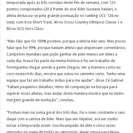
temporada após as três corridas deste fim de semana, com 125
pontos conquistados (20 à frente do vice-líder Gustavo Xavier), o
atleta destacou-se pela grande pontuação no ranking UCI: 126 no
total, com 6 no Short Track, 40 no Cross Country Olímpico Classe 1 e
80 no XCO Hors Class.
“Não falo que foi 100% positivo, porque a vitória não veio. Mas posso
falar que foi 99%, porque haviam atletas que dispensam comentários.
Campeões mundiais que pude ganhar de pelo menos um deles a
cada dia. Araxá faz parte da minha história e foi um trabalho de
formiguinha chegar aonde a gente chegou. Ver a maneira como eu
corri nestes três dias, mostra que estou no caminho certo. Tenho uma
equipe que faz um trabalho árduo para me ajudar”, disse Zé Gabriel.
“Faltam pequenos detalhes, ritmo de competição na Europa para
superar esses atletas, mas andar desta maneira mostra que eu tenho
margem grande de evolução”, concluiu.
“Pontuei mais na soma geral dos três dias. Fui o mais constante e saio
daqui com a camisa de líder. Mais que um objetivo, era um sonho
iniciar a temporada assim. Sou bicampeão da elite e cinco vezes
vencedor na soma de todas as categorias. Viajar agora para Nova