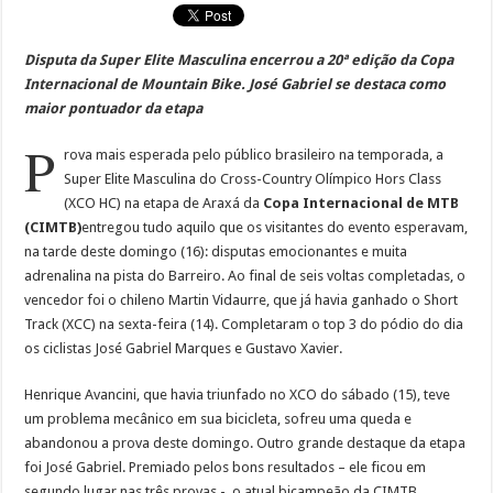
Disputa da Super Elite Masculina encerrou a 20ª edição da Copa
Internacional de Mountain Bike. José Gabriel se destaca como
maior pontuador da etapa
P
rova mais esperada pelo público brasileiro na temporada, a
Super Elite Masculina do Cross-Country Olímpico Hors Class
(XCO HC) na etapa de Araxá da
Copa Internacional de MTB
(CIMTB)
entregou tudo aquilo que os visitantes do evento esperavam,
na tarde deste domingo (16): disputas emocionantes e muita
adrenalina na pista do Barreiro. Ao final de seis voltas completadas, o
vencedor foi o chileno Martin Vidaurre, que já havia ganhado o Short
Track (XCC) na sexta-feira (14). Completaram o top 3 do pódio do dia
os ciclistas José Gabriel Marques e Gustavo Xavier.
Henrique Avancini, que havia triunfado no XCO do sábado (15), teve
um problema mecânico em sua bicicleta, sofreu uma queda e
abandonou a prova deste domingo. Outro grande destaque da etapa
foi José Gabriel. Premiado pelos bons resultados – ele ficou em
segundo lugar nas três provas -, o atual bicampeão da CIMTB