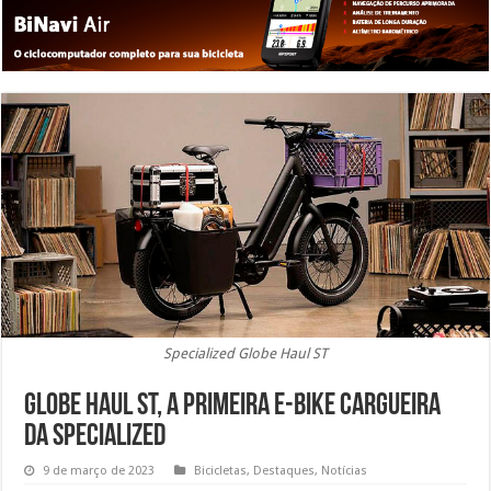
Specialized Globe Haul ST
Globe Haul ST, a primeira e-bike cargueira
da Specialized
9 de março de 2023
Bicicletas
,
Destaques
,
Notícias