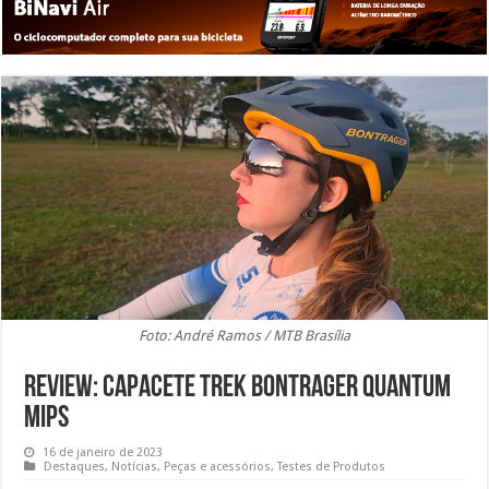
Foto: André Ramos / MTB Brasília
Review: Capacete Trek Bontrager Quantum
Mips
16 de janeiro de 2023
Destaques
,
Notícias
,
Peças e acessórios
,
Testes de Produtos