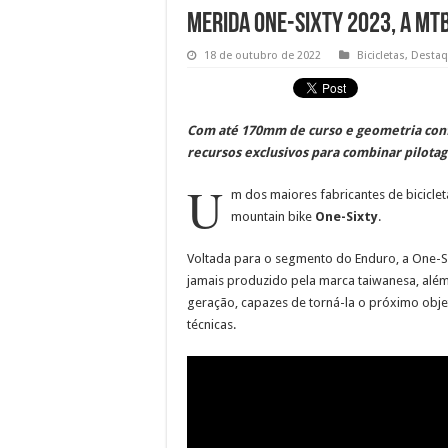
Merida One-Sixty 2023, a MT
18 de outubro de 2022
Bicicletas
,
Desta
Com até 170mm de curso e geometria confi
recursos exclusivos para combinar pilot
U
m dos maiores fabricantes de biciclet
mountain bike
One-Sixty
.
Voltada para o segmento do Enduro, a One-
jamais produzido pela marca taiwanesa, além
geração, capazes de torná-la o próximo obje
técnicas.