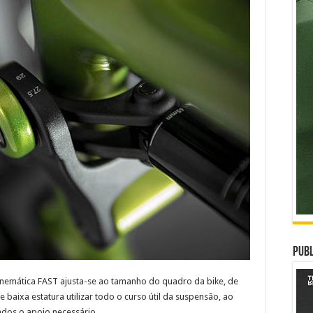
Publ
inemática FAST ajusta-se ao tamanho do quadro da bike, de
 baixa estatura utilizar todo o curso útil da suspensão, ao
os o apoio necessário.