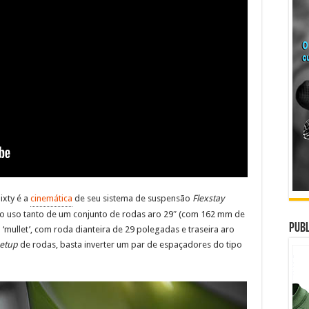
ixty é a
cinemática
de seu sistema de suspensão
Flexstay
ta o uso tanto de um conjunto de rodas aro 29″ (com 162 mm de
Publ
 ‘mullet’, com roda dianteira de 29 polegadas e traseira aro
etup
de rodas, basta inverter um par de espaçadores do tipo