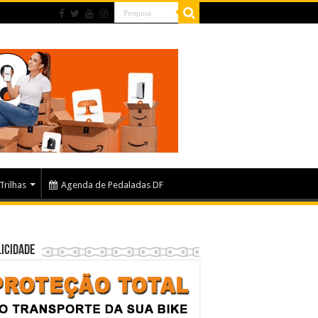
Trilhas
Agenda de Pedaladas DF
icidade