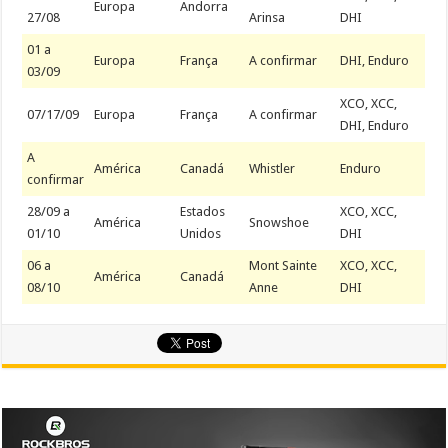
Europa
Andorra
27/08
Arinsa
DHI
01 a
Europa
França
A confirmar
DHI, Enduro
03/09
XCO, XCC,
07/17/09
Europa
França
A confirmar
DHI, Enduro
A
América
Canadá
Whistler
Enduro
confirmar
28/09 a
Estados
XCO, XCC,
América
Snowshoe
01/10
Unidos
DHI
06 a
Mont Sainte
XCO, XCC,
América
Canadá
08/10
Anne
DHI