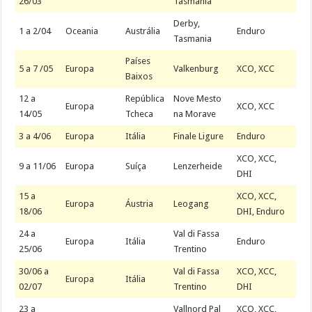
26/03
Tasmania
Derby,
1 a 2/04
Oceania
Austrália
Enduro
Tasmania
Países
5 a 7 /05
Europa
Valkenburg
XCO, XCC
Baixos
12 a
República
Nove Mesto
Europa
XCO, XCC
14/05
Tcheca
na Morave
3 a 4/06
Europa
Itália
Finale Ligure
Enduro
XCO, XCC,
9 a 11/06
Europa
Suíça
Lenzerheide
DHI
15 a
XCO, XCC,
Europa
Áustria
Leogang
18/06
DHI, Enduro
24 a
Val di Fassa
Europa
Itália
Enduro
25/06
Trentino
30/06 a
Val di Fassa
XCO, XCC,
Europa
Itália
02/07
Trentino
DHI
23 a
Vallnord Pal
XCO, XCC,