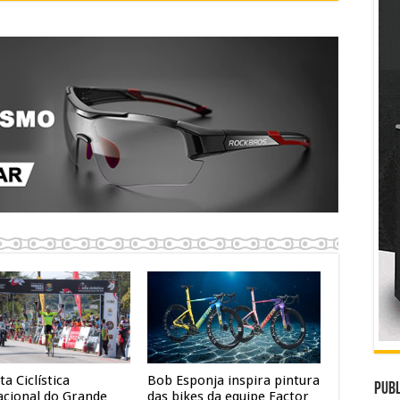
ta Ciclística
Bob Esponja inspira pintura
Publ
acional do Grande
das bikes da equipe Factor