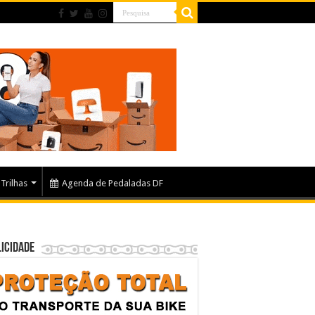
Trilhas
Agenda de Pedaladas DF
icidade