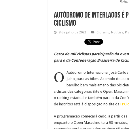
Foto: 
Autódromo de Interlagos é p
Ciclismo
8 de julho de 2022
Ciclismo
,
Notícias
,
Pr
Cerca de mil ciclistas participarão do ev
para o da Confederação Brasileira de Cicl
O
Autódromo Internacional José Carlos 
Julho, para as bikes. A templo do au
barulho bem mais ameno das biciclet
ciclistas das categorias Elite e Open, Mascul
o ranking estadual e também para o da Confed
de inscritos está à disposição no site da
FPCi
A programação começará cedo, a partir das 7 
enquanto o Open Masculino terá 90 minutos, 
categorias serão premiados os cinco (5) prime