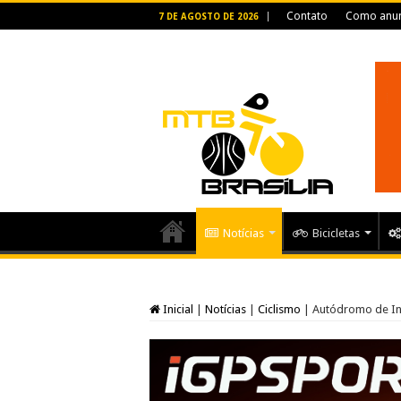
Contato
Como anun
7 DE AGOSTO DE 2026
Notícias
Bicicletas
Inicial
|
Notícias
|
Ciclismo
|
Autódromo de Int