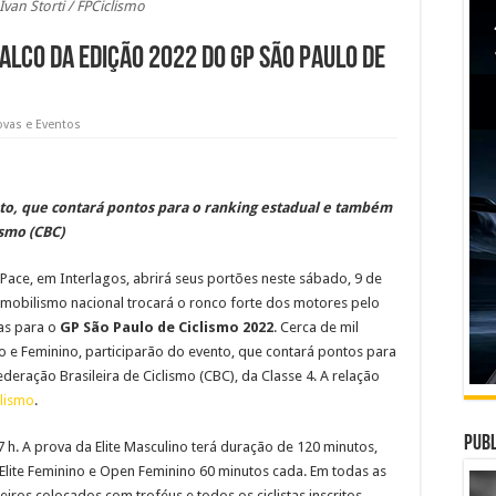
Ivan Storti / FPCiclismo
alco da edição 2022 do GP São Paulo de
ovas e Eventos
ento, que contará pontos para o ranking estadual e também
ismo (CBC)
Pace, em Interlagos, abrirá seus portões neste sábado, 9 de
tomobilismo nacional trocará o ronco forte dos motores pelo
as para o
GP São Paulo de Ciclismo 2022
. Cerca de mil
ino e Feminino, participarão do evento, que contará pontos para
eração Brasileira de Ciclismo (CBC), da Classe 4. A relação
clismo
.
Publ
h. A prova da Elite Masculino terá duração de 120 minutos,
Elite Feminino e Open Feminino 60 minutos cada. Em todas as
iros colocados com troféus e todos os ciclistas inscritos