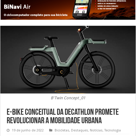
B'Twin Concept _01
e-Bike conceitual da Decathlon promete
revolucionar a mobilidade urbana
19 de junho de 2022
Bicicletas
,
Destaques
,
Notícias
,
Tecnologia