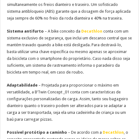
simultaneamente os freios dianteiro e traseiro. Um sofisticado
sistema antibloqueio (ABS) garante que a dosagem de força aplicada
seja sempre de 60% no freio da roda dianteira e 40% na traseira.
Sistema antifurto
– A bike conceito da
Decathlon
conta com um
sistema exclusivo de segurança, que inclui um descanso central que se
mantém travado quando a bike está desligada. Para destravá-lo,
basta utilizar uma chave específica ou mesmo apenas se aproximar
da bicicleta com o smartphone do proprietário. Caso nada disso seja
suficiente, um sistema de rastreamento informa o paradeiro da
bicicleta em tempo real, em caso de roubo.
Adaptabilidade
– Projetada para proporcionar o máximo em
versatilidade, a B’Twin Concept _01 conta com características de
configurações personalizadas de carga. Assim, tanto seu bagageiro
dianteiro quanto o traseiro podem ser alterados para se adaptar a
carga a ser transportada, seja ela uma cadeirinha de criança ou um
baú para carregar pizzas.
Possível protótipo a caminho
– De acordo com a
Decathlon
, o