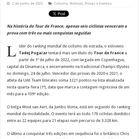
2 de junho de 2022
Ciclismo
,
Notícias
,
Provas e Eventos
Na história do Tour de France, apenas seis ciclistas venceram a
prova com três ou mais conquistas seguidas
L
íder do ranking mundial de ciclismo de estrada, o esloveno
Tadej Pogačar
tentará mais um título do
Tour de France
a
partir de 1º de julho de 2022, com largada em Copenhague,
capital da Dinamarca, e encerramento na tradicional Champs-Elysées
no domingo, 24 de julho. Vencedor das provas de 2020 e 2021, o
atleta da UAE Team Emirates soma 3221 pontos na lista atualizada
nesta quarta-feira (1º), data que marca a contagem regressiva de um
mês para a 109ª edição.
O belga Wout van Aert, da Jumbo Visma, está em segundo do ranking
mundial da modalidade. O evento terá ao todo 176 ciclistas divididos
entre as 22 equipes para 21 etapas num percurso de 3.328 km.
O último a conquistar três edições em sequência foi o britânico Chris