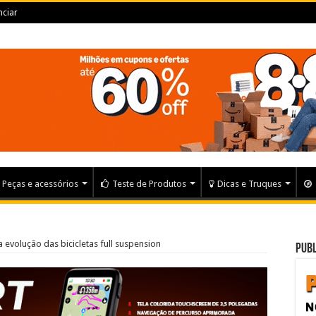
ciar
Peças e acessórios
Teste de Produtos
Dicas e Truques
a evolução das bicicletas full suspension
Publ