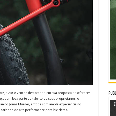
16, a ARC8 vem se destacando em sua proposta de oferecer
Publ
aças em boa parte ao talento de seus proprietários, o
ânico Jonas Mueller, ambos com ampla experiência no
carbono de alta performance para bicicletas.