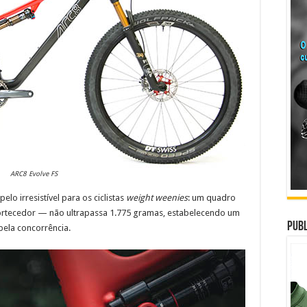
ARC8 Evolve FS
lo irresistível para os ciclistas
weight weenies
: um quadro
ortecedor — não ultrapassa 1.775 gramas, estabelecendo um
Publ
pela concorrência.