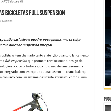
ARC8 Evolve FS
as bicicletas full suspension
s
,
Notícias
uspensão exclusiva e quadro peso-pluma, marca suíça
tain bikes de suspensão integral
 ciclísticas tem chamado tanto a atenção quanto o lançamento
uma
full suspension
que promete revolucionar o design de
s soluções pouco ortodoxas, como o uso de uma geometria
idão integrado com avanço de apenas 35mm — e uma balança
 em conjunto com um sistema deslizante exclusivo, com 120mm
Publ