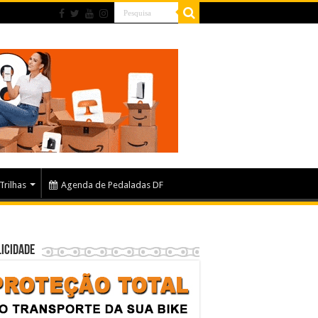
Trilhas
Agenda de Pedaladas DF
icidade