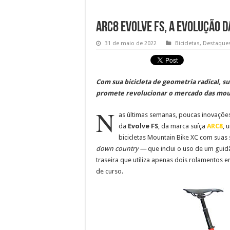
ARC8 Evolve FS, a evolução d
31 de maio de 2022
Bicicletas
,
Destaque
Com sua bicicleta de geometria radical, s
promete revolucionar o mercado das moun
N
as últimas semanas, poucas inovações
da
Evolve FS
, da marca suíça
ARC8
, 
bicicletas Mountain Bike XC com sua
down country —
que inclui o uso de um gu
traseira que utiliza apenas dois rolamentos
de curso.