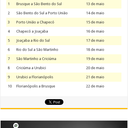
1
Brusque a São Bento do Sul
13 de maio
2
São Bento do Sul a Porto União
14 de maio
3
Porto União a Chapecó
15 de maio
4
Chapecó a Joaçaba
16 de maio
5
Joaçaba a Rio do Sul
17 de maio
6
Rio do Sul a São Martinho
18 de maio
7
São Martinho a Criciúma
19 de maio
8
Criciúma a Urubici
20 de maio
9
Urubici a Florianópolis
21 de maio
10
Florianópolis a Brusque
22 de maio