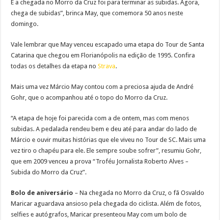
E a chegada no Morro da Cruz foi para terminar as subidas. Agora,
chega de subidas”, brinca May, que comemora 50 anos neste
domingo.
Vale lembrar que May venceu escapado uma etapa do Tour de Santa
Catarina que chegou em Florianópolis na edição de 1995. Confira
todas os detalhes da etapa no
Strava
.
Mais uma vez Márcio May contou com a preciosa ajuda de André
Gohr, que o acompanhou até o topo do Morro da Cruz.
“A etapa de hoje foi parecida com a de ontem, mas com menos
subidas. A pedalada rendeu bem e deu até para andar do lado de
Márcio e ouvir muitas histórias que ele viveu no Tour de SC. Mais uma
vez tiro o chapéu para ele. Ele sempre soube sofrer”, resumiu Gohr,
que em 2009 venceu a prova “Troféu Jornalista Roberto Alves –
Subida do Morro da Cruz”.
Bolo de aniversário
– Na chegada no Morro da Cruz, o fã Osvaldo
Maricar aguardava ansioso pela chegada do ciclista. Além de fotos,
selfies e autógrafos, Maricar presenteou May com um bolo de