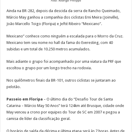
Foto: Rodrigo Philipps
Ainda na BR-282, depois da descida da serra de Rancho Queimado,
Márcio May ganhou a companhia dos ciclistas Erni Meira (Joinville),
João Marcello Toigo (Floripa) e Jefté Ribeiro “Mexicano”.
Mexicano” conhece como ninguém a escalada para o Morro da Cruz.
Mexicano tem seu nome no hall da fama do Everesting, com 40
subidas e um total de 10.250 metros acumulados.
Mais adiante o grupo foi acompanhado por uma viatura da PRF que
escoltou o grupo por um longo trecho na rodovia.
Nos quilômetros finais da BR-101, outros ciclistas se juntaram ao
pelotão.
Passeio em Floripa
– O último dia do “Desafio Tour de Santa
Catarina – Márcio May 50 Anos” terá 124km até Brusque, cidade onde
May venceu a crono por equipes do Tour de SC em 2007 e pegou a
camisa de líder da classificação geral.
O horário de saída da décima e última etapa será às 7 horas. Antes de