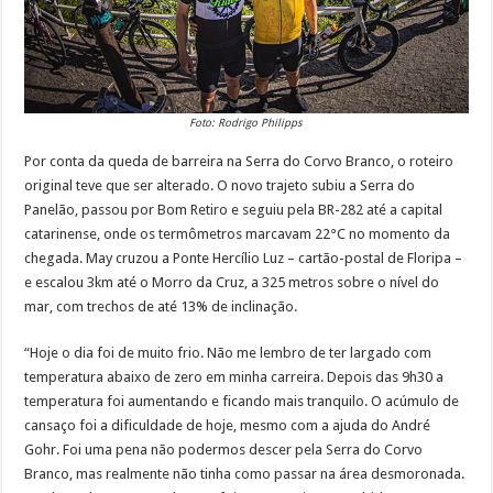
Foto: Rodrigo Philipps
Por conta da queda de barreira na Serra do Corvo Branco, o roteiro
original teve que ser alterado. O novo trajeto subiu a Serra do
Panelão, passou por Bom Retiro e seguiu pela BR-282 até a capital
catarinense, onde os termômetros marcavam 22°C no momento da
chegada. May cruzou a Ponte Hercílio Luz – cartão-postal de Floripa –
e escalou 3km até o Morro da Cruz, a 325 metros sobre o nível do
mar, com trechos de até 13% de inclinação.
“Hoje o dia foi de muito frio. Não me lembro de ter largado com
temperatura abaixo de zero em minha carreira. Depois das 9h30 a
temperatura foi aumentando e ficando mais tranquilo. O acúmulo de
cansaço foi a dificuldade de hoje, mesmo com a ajuda do André
Gohr. Foi uma pena não podermos descer pela Serra do Corvo
Branco, mas realmente não tinha como passar na área desmoronada.