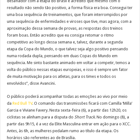
desafiador com a etapa do Brasil e acredito que mesmo com o
resultado não sendo tão positivo, a forma física era boa. Consegui ter
uma boa sequência de treinamentos, que foram interrompidos por
uma sequência de enfermidades e viroses que tive, mas agora, com a
aproximação dessa semana de provas, as respostas dos treinos
foram boas. Então acredito que eu consiga retomar o ritmo
competitivo ao longo dessa semana e, talvez, durante a segunda
etapa da Copa do Mundo, o que talvez seja algo positivo pensando
numa rodada dupla, pensando em duas Copas do Mundo em
sequência. Me sinto bastante animado em voltar a competir, temos a
volta do público nessas etapas europeias, e isso é sempre um fator
de muita motivação para os atletas, para os times e todos os
envolvidos”, disse Avancini.
O público poderá acompanhar todas as emoções ao vivo por meio
da
Red Bull TV
. O comando das transmissões ficará com Camilla ‘Milla’
Garcia e Viviane Favery. Nesta sexta-feira (6), a partir das 12h20, os
ciclistas se alinham para a disputa do
Short Track
. No domingo (8), a
partir das 9h15, é a vez da Elite Masculina entrar em ação para o XCC.
Antes, às 6h, as mulheres pedalam rumo ao título da etapa. Os
horários são referentes ao de Brasília.