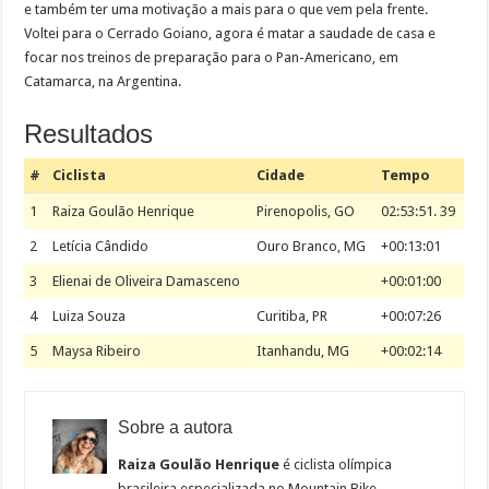
e também ter uma motivação a mais para o que vem pela frente.
Voltei para o Cerrado Goiano, agora é matar a saudade de casa e
focar nos treinos de preparação para o Pan-Americano, em
Catamarca, na Argentina.
Resultados
#
Ciclista
Cidade
Tempo
1
Raiza Goulão Henrique
Pirenopolis, GO
02:53:51. 39
2
Letícia Cândido
Ouro Branco, MG
+00:13:01
3
Elienai de Oliveira Damasceno
+00:01:00
4
Luiza Souza
Curitiba, PR
+00:07:26
5
Maysa Ribeiro
Itanhandu, MG
+00:02:14
Sobre a autora
Raiza Goulão Henrique
é ciclista olímpica
brasileira especializada no Mountain Bike.