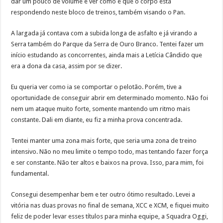
dar um pouco de volume e ver como é que o corpo está
respondendo neste bloco de treinos, também visando o Pan.
A largada já contava com a subida longa de asfalto e já virando a
Serra também do Parque da Serra de Ouro Branco. Tentei fazer um
início estudando as concorrentes, ainda mais a Letícia Cândido que
era a dona da casa, assim por se dizer.
Eu queria ver como ia se comportar o pelotão. Porém, tive a
oportunidade de conseguir abrir em determinado momento. Não foi
nem um ataque muito forte, somente mantendo um ritmo mais
constante. Dali em diante, eu fiz a minha prova concentrada.
Tentei manter uma zona mais forte, que seria uma zona de treino
intensivo. Não no meu limite o tempo todo, mas tentando fazer força
e ser constante. Não ter altos e baixos na prova. Isso, para mim, foi
fundamental.
Consegui desempenhar bem e ter outro ótimo resultado. Levei a
vitória nas duas provas no final de semana, XCC e XCM, e fiquei muito
feliz de poder levar esses títulos para minha equipe, a Squadra Oggi,